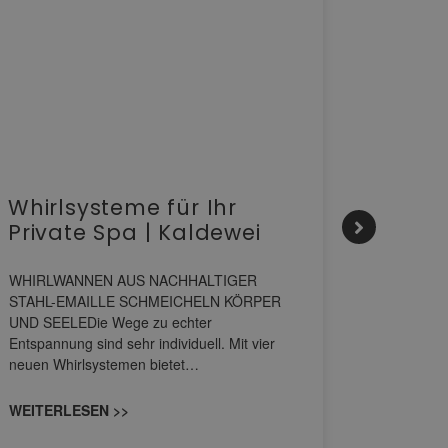
Whirlsysteme für Ihr
Gesta
Private Spa | Kaldewei
alltä
HANS
WHIRLWANNEN AUS NACHHALTIGER
STAHL-EMAILLE SCHMEICHELN KÖRPER
Stil für 
UND SEELEDie Wege zu echter
HANSAGENE
Entspannung sind sehr individuell. Mit vier
von Wascht
neuen Whirlsystemen bietet…
unterschi
konzipiert
WEITERLESEN >>
WEITERL