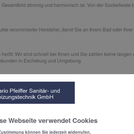
m Gesamtbild stimmig und harmonisch ist. Von der Sockelleiste b
dukte renommierter Hersteller, damit Sie an Ihrem Bad oder Ihr
s heißt: Wir sind schnell bei Ihnen und Sie zahlen keine langen
bekunden in Escheburg und Umgebung.
se Webseite verwendet Cookies
Zustimmung können Sie jederzeit widerrufen.