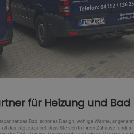
Partner für Heizung und Bad
ntspannendes Bad, schönes Design, wohlige Wärme, angenehme 
 all das trägt dazu bei, dass Sie sich in Ihrem Zuhause rundum