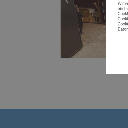
Wir v
ein b
Cooki
Cooki
Cooki
Daten