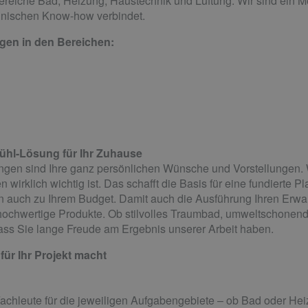
Bereiche Bad, Heizung, Haustechnik und Lüftung. Wir sind ein M
nischen Know-how verbindet.
gen in den Bereichen:
ühl-Lösung für Ihr Zuhause
gen sind Ihre ganz persönlichen Wünsche und Vorstellungen. Wi
irklich wichtig ist. Das schafft die Basis für eine fundierte Pl
n auch zu Ihrem Budget. Damit auch die Ausführung Ihren Erwart
hochwertige Produkte. Ob stilvolles Traumbad, umweltschone
ass Sie lange Freude am Ergebnis unserer Arbeit haben.
für Ihr Projekt macht
Fachleute für die jeweiligen Aufgabengebiete – ob Bad oder H