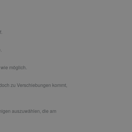
f.
.
 wie möglich.
al doch zu Verschiebungen kommt,
enigen auszuwählen, die am