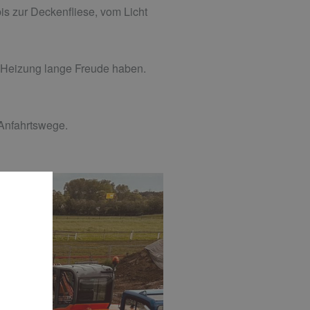
is zur Deckenfliese, vom Licht
er Heizung lange Freude haben.
 Anfahrtswege.